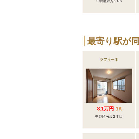
中野区野方3-4-8
最寄り駅が
ラフィーネ
8.1万円
1K
中野区南台２丁目