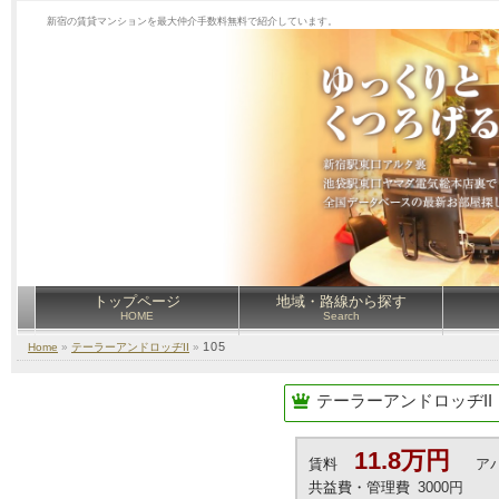
新宿の賃貸マンションを最大仲介手数料無料で紹介しています。
トップページ
地域・路線から探す
HOME
Search
105
Home
»
テーラーアンドロッヂII
»
テーラーアンドロッヂII
11.8万円
賃料
ア
共益費・管理費
3000円