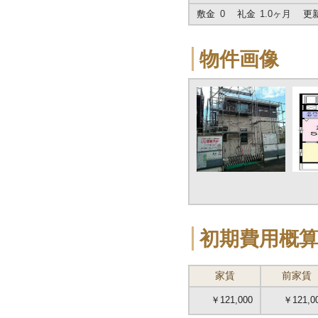
敷金
0
礼金
1.0ヶ月
更
物件画像
初期費用概
家賃
前家賃
￥121,000
￥121,0