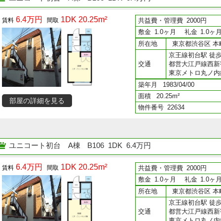
6.4万円
1DK 20.25m²
共益費・管理費
2000円
敷金
1.0ヶ月
礼金
1.0ヶ
所在地
東京都渋谷区 本町
京王線初台駅 徒歩
交通
都営大江戸線西新
東京メトロ丸ノ内
築年月
1983/04/00
面積
20.25m²
部屋の詳細を見る
物件番号
22634
ユニコート初台 A棟
B106 1DK 6.4万円
6.4万円
1DK 20.25m²
共益費・管理費
2000円
敷金
1.0ヶ月
礼金
1.0ヶ
所在地
東京都渋谷区 本町
京王線初台駅 徒歩
交通
都営大江戸線西新
東京メトロ丸ノ内