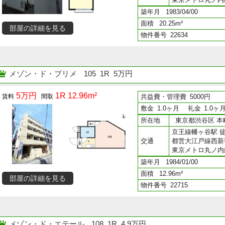
築年月
1983/04/00
面積
20.25m²
部屋の詳細を見る
物件番号
22634
メゾン・ド・プリメ
105 1R 5万円
5万円
1R 12.96m²
共益費・管理費
5000円
敷金
1.0ヶ月
礼金
1.0ヶ
所在地
東京都渋谷区 本町
京王線幡ヶ谷駅 徒
交通
都営大江戸線西新
東京メトロ丸ノ内
築年月
1984/01/00
面積
12.96m²
部屋の詳細を見る
物件番号
22715
メゾン・ド・エテール
108 1R 4.9万円