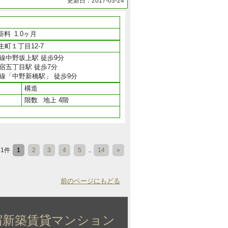
更新日：2017-03-24
新料
1.0ヶ月
町１丁目12-7
線中野坂上駅 徒歩9分
宿五丁目駅 徒歩7分
線「中野新橋駅」 徒歩9分
構造
階数
地上 4階
31件
1
2
3
4
5
..
14
»
前のページにもどる
宿新築賃貸マンション