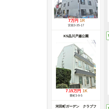
7万円
1R
宮前3-35-17
KS品川戸越公園
7.15万円
1K
豊町3-9-5
河田町ガーデン クラブフ