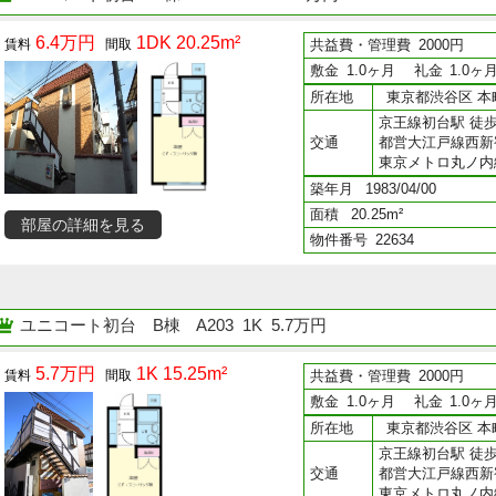
6.4万円
1DK 20.25m²
共益費・管理費
2000円
敷金
1.0ヶ月
礼金
1.0ヶ
所在地
東京都渋谷区 本町
京王線初台駅 徒歩
交通
都営大江戸線西新
東京メトロ丸ノ内
築年月
1983/04/00
面積
20.25m²
部屋の詳細を見る
物件番号
22634
ユニコート初台 B棟
A203 1K 5.7万円
5.7万円
1K 15.25m²
共益費・管理費
2000円
敷金
1.0ヶ月
礼金
1.0ヶ
所在地
東京都渋谷区 本町
京王線初台駅 徒歩
交通
都営大江戸線西新
東京メトロ丸ノ内