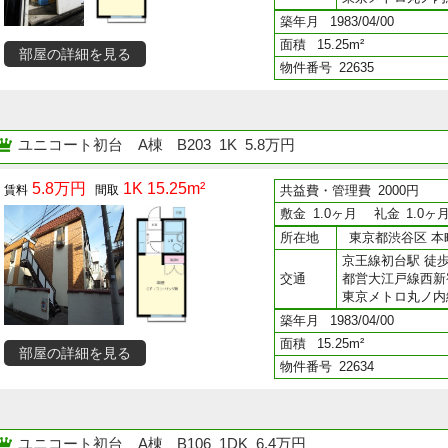
築年月
1983/04/00
面積
15.25m²
部屋の詳細を見る
物件番号
22635
ユニコート初台 A棟
B203 1K 5.8万円
5.8万円
1K 15.25m²
共益費・管理費
2000円
敷金
1.0ヶ月
礼金
1.0ヶ
所在地
東京都渋谷区 本町
京王線初台駅 徒歩
交通
都営大江戸線西新
東京メトロ丸ノ内
築年月
1983/04/00
面積
15.25m²
部屋の詳細を見る
物件番号
22634
ユニコート初台 A棟
B106 1DK 6.4万円