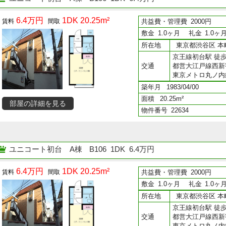
6.4万円
1DK 20.25m²
共益費・管理費
2000円
敷金
1.0ヶ月
礼金
1.0ヶ
所在地
東京都渋谷区 本町
京王線初台駅 徒歩
交通
都営大江戸線西新
東京メトロ丸ノ内
築年月
1983/04/00
面積
20.25m²
部屋の詳細を見る
物件番号
22634
ユニコート初台 A棟
B106 1DK 6.4万円
6.4万円
1DK 20.25m²
共益費・管理費
2000円
敷金
1.0ヶ月
礼金
1.0ヶ
所在地
東京都渋谷区 本町
京王線初台駅 徒歩
交通
都営大江戸線西新
東京メトロ丸ノ内