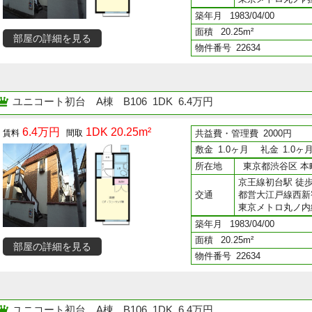
築年月
1983/04/00
面積
20.25m²
部屋の詳細を見る
物件番号
22634
ユニコート初台 A棟
B106 1DK 6.4万円
6.4万円
1DK 20.25m²
共益費・管理費
2000円
敷金
1.0ヶ月
礼金
1.0ヶ
所在地
東京都渋谷区 本町
京王線初台駅 徒歩
交通
都営大江戸線西新
東京メトロ丸ノ内
築年月
1983/04/00
面積
20.25m²
部屋の詳細を見る
物件番号
22634
ユニコート初台 A棟
B106 1DK 6.4万円