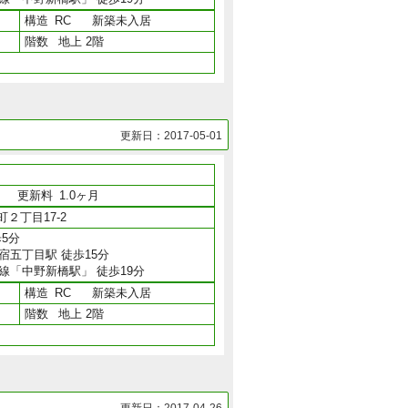
構造
RC
新築未入居
階数
地上 2階
更新日：2017-05-01
月
更新料
1.0ヶ月
２丁目17-2
5分
宿五丁目駅 徒歩15分
線「中野新橋駅」 徒歩19分
構造
RC
新築未入居
階数
地上 2階