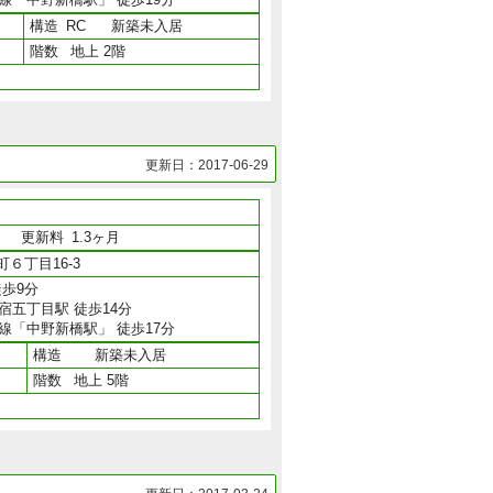
構造
RC
新築未入居
階数
地上 2階
更新日：2017-06-29
月
更新料
1.3ヶ月
６丁目16-3
歩9分
宿五丁目駅 徒歩14分
線「中野新橋駅」 徒歩17分
構造
新築未入居
階数
地上 5階