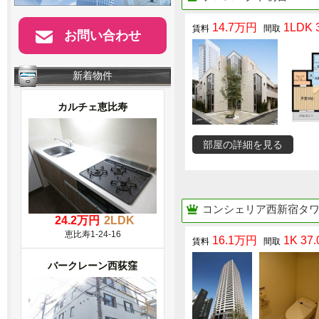
14.7万円
1LDK 3
お問い合わせ
新着物件
カルチェ恵比寿
部屋の詳細を見る
コンシェリア西新宿タ
24.2万円
2LDK
恵比寿1-24-16
16.1万円
1K 37.
バークレーン西荻窪