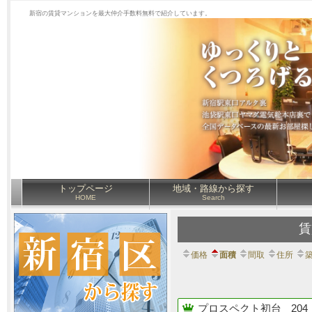
新宿の賃貸マンションを最大仲介手数料無料で紹介しています。
トップページ
地域・路線から探す
HOME
Search
賃
価格
面積
間取
住所
プロスペクト初台
204