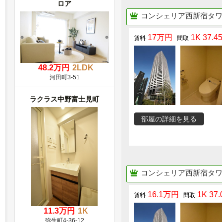
ロア
コンシェリア西新宿タ
17万円
1K 37.4
48.2万円
2LDK
河田町3-51
ラクラス中野富士見町
部屋の詳細を見る
コンシェリア西新宿タ
16.1万円
1K 37.
11.3万円
1K
弥生町4-36-12