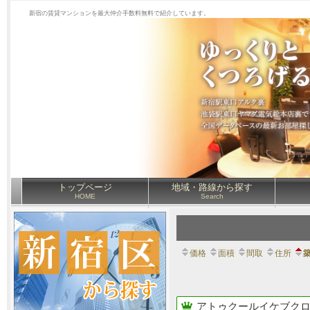
新宿の賃貸マンションを最大仲介手数料無料で紹介しています。
トップページ
地域・路線から探す
HOME
Search
価格
面積
間取
住所
アトゥクールイケブクロ（Ato