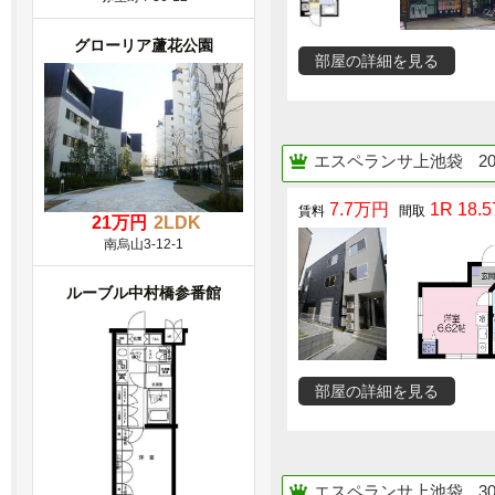
グローリア蘆花公園
部屋の詳細を見る
エスペランサ上池袋
2
7.7万円
1R 18.5
21万円
2LDK
南烏山3-12-1
ルーブル中村橋参番館
部屋の詳細を見る
エスペランサ上池袋
3