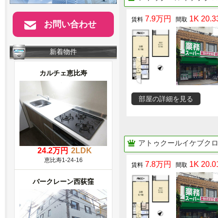
7.9万円
1K 20.3
お問い合わせ
新着物件
カルチェ恵比寿
部屋の詳細を見る
アトゥクールイケブクロ（Ato
24.2万円
2LDK
恵比寿1-24-16
7.8万円
1K 20.0
バークレーン西荻窪