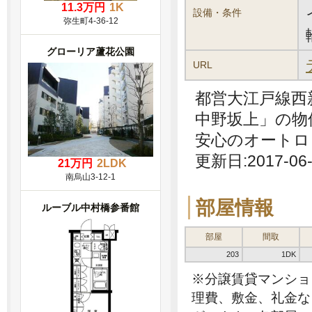
11.3万円
1K
設備・条件
弥生町4-36-12
グローリア蘆花公園
URL
都営大江戸線西
中野坂上」の物
安心のオートロ
更新日:2017-06-
21万円
2LDK
南烏山3-12-1
部屋情報
ルーブル中村橋参番館
部屋
間取
203
1DK
※分譲賃貸マンショ
理費、敷金、礼金な