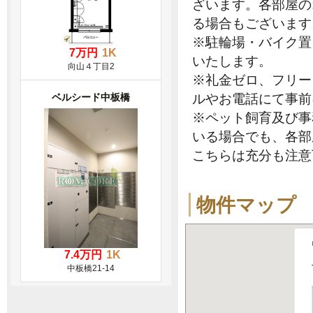
ざいます。各部屋の
る場合もございます
※駐輪場・バイク置
7万円
1K
いたします。
向山４丁目2
※礼金ゼロ、フリー
ルやお電話にて事前
ベルシード中板橋
※ペット飼育及び事
いる場合でも、各部
こちらは充分も注意
物件マップ
7.4万円
1K
中板橋21-14