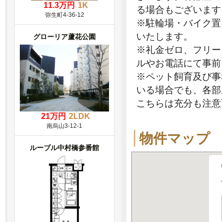
11.3万円
1K
る場合もございます
弥生町4-36-12
※駐輪場・バイク置
いたします。
グローリア蘆花公園
※礼金ゼロ、フリー
ルやお電話にて事前
※ペット飼育及び事
いる場合でも、各部
こちらは充分も注意
21万円
2LDK
南烏山3-12-1
物件マップ
ルーブル中村橋参番館