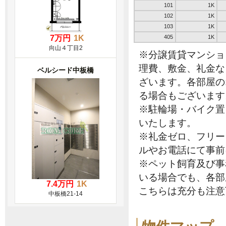
101
1K
102
1K
103
1K
7万円
1K
405
1K
向山４丁目2
※分譲賃貸マンショ
理費、敷金、礼金な
ベルシード中板橋
ざいます。各部屋の
る場合もございます
※駐輪場・バイク置
いたします。
※礼金ゼロ、フリー
ルやお電話にて事前
※ペット飼育及び事
いる場合でも、各部
7.4万円
1K
こちらは充分も注意
中板橋21-14