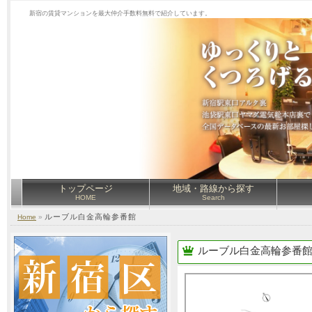
新宿の賃貸マンションを最大仲介手数料無料で紹介しています。
トップページ
地域・路線から探す
HOME
Search
ルーブル白金高輪参番館
Home
»
ルーブル白金高輪参番