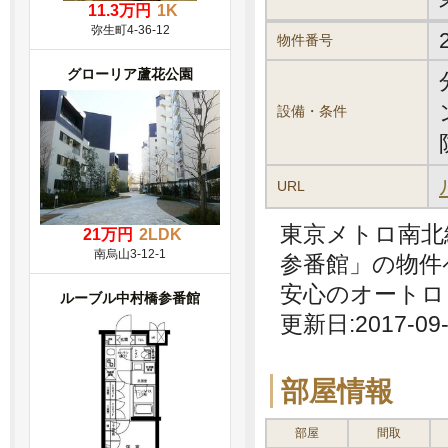
11.3万円
1K
弥生町4-36-12
物件番号
グローリア蘆花公園
設備・条件
URL
東京メトロ南北
21万円
2LDK
南烏山3-12-1
参番館」の物件
安心のオートロ
ルーブル中村橋参番館
更新日:2017-09-
部屋情報
部屋
間取