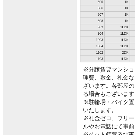
805
1K
806
1K
807
1K
808
1K
903
1LDK
904
1LDK
1003
1LDK
1004
1LDK
1102
2DK
1103
1LDK
※分譲賃貸マンショ
理費、敷金、礼金な
ざいます。各部屋の
る場合もございます
※駐輪場・バイク置
いたします。
※礼金ゼロ、フリー
ルやお電話にて事前
※ペット飼育及び事