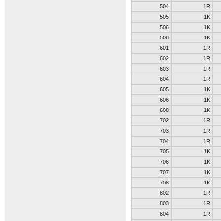
504
1R
505
1K
506
1K
508
1K
601
1R
602
1R
603
1R
604
1R
605
1K
606
1K
608
1K
702
1R
703
1R
704
1R
705
1K
706
1K
707
1K
708
1K
802
1R
803
1R
804
1R